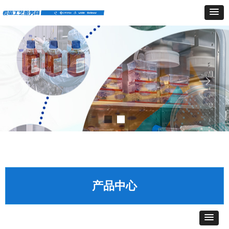
ꂃ
ꁹ
产品中心