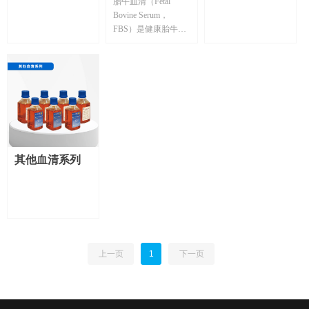
胎牛血清（Fetal
清系列
Bovine Serum，
FBS）是健康胎牛血
液凝固后，去除血浆
中纤维蛋白原及某些
凝血因子后分离出的
淡黄色澄清液体。胎
牛血清是细胞培养中
用量最大的天然培养
基，这主要归因于其
富含细胞生长所必需
的多种营养成分，同
其他血清系列
时γ-球蛋白含量低，
可广泛用于细胞的体
外培养，通常添加比
例为5%～20%。
上一页
1
下一页