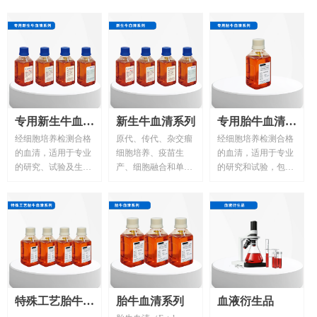
专用新生牛血清
新生牛血清系列
专用胎牛血清系
经细胞培养检测合格
原代、传代、杂交瘤
经细胞培养检测合格
系列
列
的血清，适用于专业
细胞培养、疫苗生
的血清，适用于专业
的研究、试验及生
产、细胞融合和单抗
的研究和试验，包括
产，包括疫苗生产、
制备。
干细胞研究、免疫分
免疫分析和抗体生
析和抗体生产。
产。
特殊工艺胎牛血
胎牛血清系列
血液衍生品