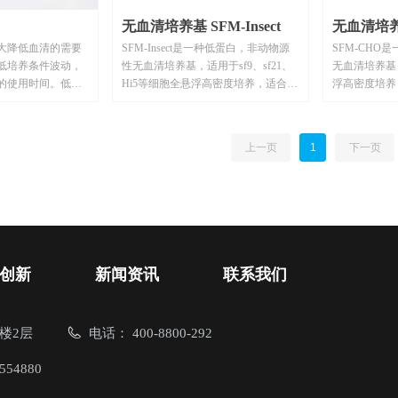
无血清培养基 SFM-Insect
无血清培养
大降低血清的需要
SFM-Insect是一种低蛋白，非动物源
SFM-CHO
低培养条件波动，
性无血清培养基，适用于sf9、sf21、
无血清培养基
的使用时间。低血
Hi5等细胞全悬浮高密度培养，适合大
浮高密度培养
血清添加量降低
规模生产应用。
化，提高产品
不影响细胞的生长、诱
应用。
上一页
1
下一页
创新
新闻资讯
联系我们
楼2层
电话：
400-8800-292
8554880