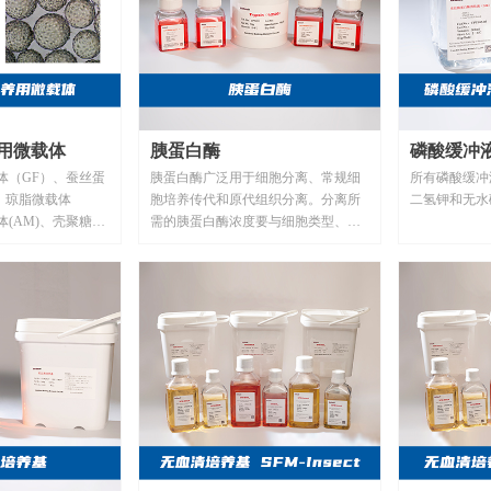
用微载体
胰蛋白酶
磷酸缓冲液
体（GF）、蚕丝蛋
胰蛋白酶广泛用于细胞分离、常规细
所有磷酸缓冲
、琼脂微载体
胞培养传代和原代组织分离。分离所
二氢钾和无水
体(AM)、壳聚糖微
需的胰蛋白酶浓度要与细胞类型、实
验要求相一致。我们能够提供性能稳
定、批间差小的细胞培养解离溶液及
干粉。