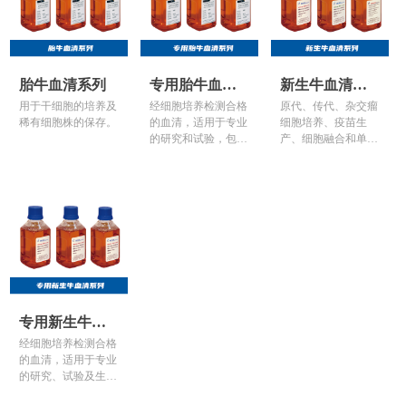
胎牛血清系列
专用胎牛血清
新生牛血清系
用于干细胞的培养及
经细胞培养检测合格
原代、传代、杂交瘤
系列
列
稀有细胞株的保存。
的血清，适用于专业
细胞培养、疫苗生
的研究和试验，包括
产、细胞融合和单抗
干细胞研究、免疫分
制备。
析和抗体生产。
专用新生牛血
经细胞培养检测合格
清系列
的血清，适用于专业
的研究、试验及生
产，包括疫苗生产、