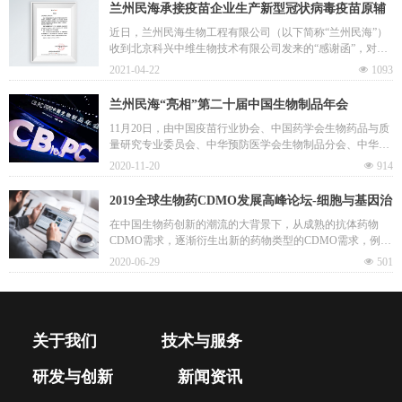
兰州民海承接疫苗企业生产新型冠状病毒疫苗原辅
材料牛血清供应的重要任务
近日，兰州民海生物工程有限公司（以下简称“兰州民海”）
收到北京科兴中维生物技术有限公司发来的“感谢函”，对公
司在“克尔来福-新型冠状病毒灭活疫苗”的研发和生产过程中
2021-04-22
넶
1093
给予的稳定物料支持和供应保障表示感谢。
兰州民海“亮相”第二十届中国生物制品年会
(CBioPC)
11月20日，由中国疫苗行业协会、中国药学会生物药品与质
量研究专业委员会、中华预防医学会生物制品分会、中华预
防医学会疫苗与免疫分会、中国医药生物技术协会疫苗专业
2020-11-20
넶
914
委员会、中国微生物学会生物制品专业委员会共同主办
的“第二十届中国生物制品年会（CBioPC2020）”于珠海盛大
2019全球生物药CDMO发展高峰论坛-细胞与基因治
开幕。作为一直以来积极参与历年生物制品年会的疫苗工艺
疗会议分享
在中国生物药创新的潮流的大背景下，从成熟的抗体药物
服务商，兰州民海生物工程有限公司（以下简称“兰州民
CDMO需求，逐渐衍生出新的药物类型的CDMO需求，例如
海”）此次也携旗下众多品牌及产品“亮相”中国生物制品年
CAR-T细胞治疗、基因治疗、新型抗体治疗、微生物药物、
会。
2020-06-29
넶
501
外泌体药物等等，这些领域也涌现出诸多的优秀企业。行业
还有很多问题有待解决。
关于我们
技术与服务
研发与创新
新闻资讯