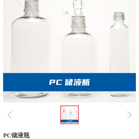
ꁆ
ꁇ
PC储液瓶