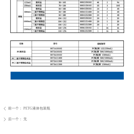
前一个：
PETG液体包装瓶
ꄴ
后一个：
无
ꄲ