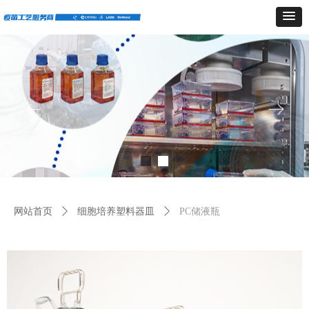
ꂃ
ꁹ
网站首页
ꄲ
细胞培养塑料器皿
ꄲ
PC储液瓶