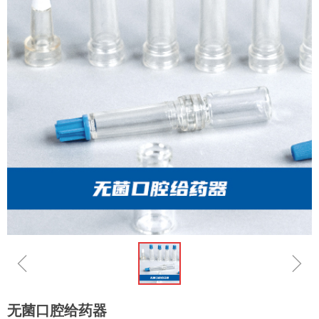
ꁆ
ꁇ
无菌口腔给药器