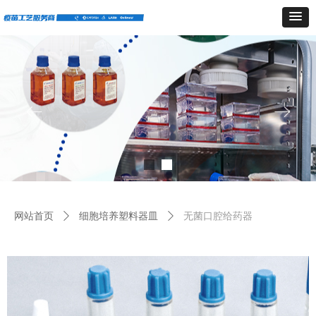
ꂃ
ꁹ
网站首页
ꄲ
细胞培养塑料器皿
ꄲ
无菌口腔给药器