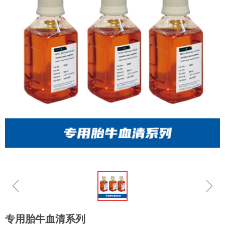
ꁆ
ꁇ
专用胎牛血清系列