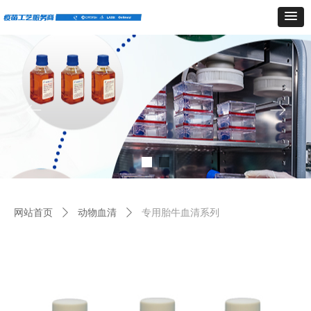
ꂃ
ꁹ
网站首页
ꄲ
动物血清
ꄲ
专用胎牛血清系列