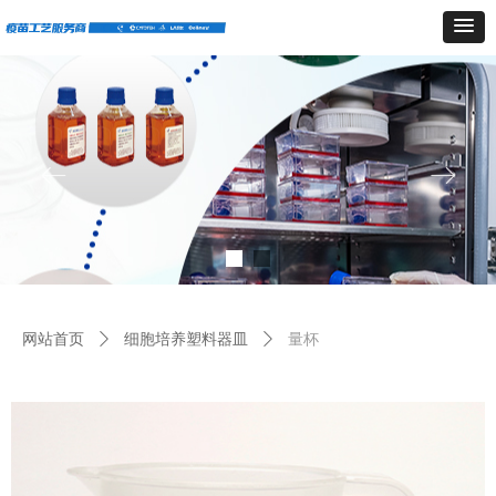
ꂃ
ꁹ
网站首页
ꄲ
细胞培养塑料器皿
ꄲ
量杯