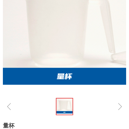
ꁆ
ꁇ
量杯