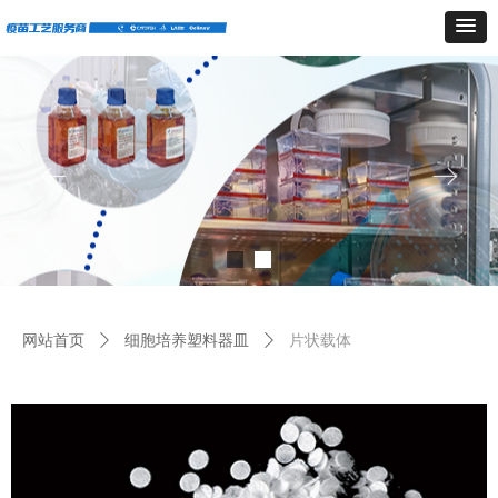
ꂃ
ꁹ
网站首页
ꄲ
细胞培养塑料器皿
ꄲ
片状载体