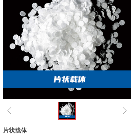
ꁆ
ꁇ
片状载体