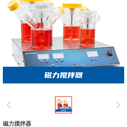
ꁆ
ꁇ
磁力搅拌器