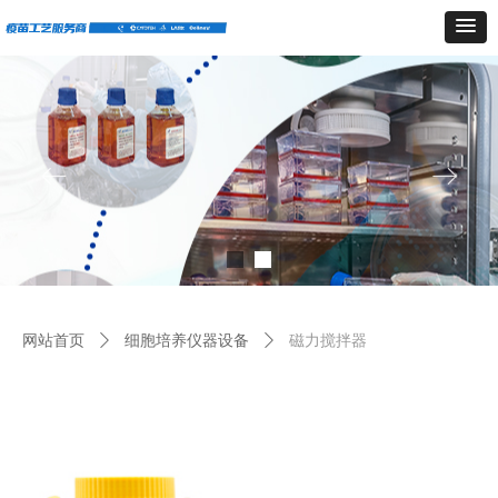
ꂃ
ꁹ
网站首页
ꄲ
细胞培养仪器设备
ꄲ
磁力搅拌器