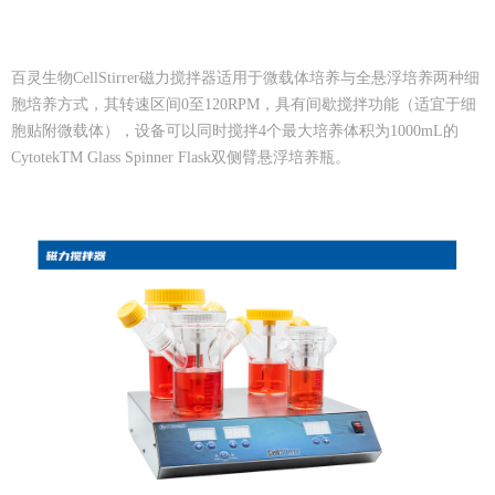
百灵生物CellStirrer磁力搅拌器适用于微载体培养与全悬浮培养两种细
胞培养方式，其转速区间0至120RPM，具有间歇搅拌功能（适宜于细
胞贴附微载体），设备可以同时搅拌4个最大培养体积为1000mL的
CytotekTM Glass Spinner Flask双侧臂悬浮培养瓶。