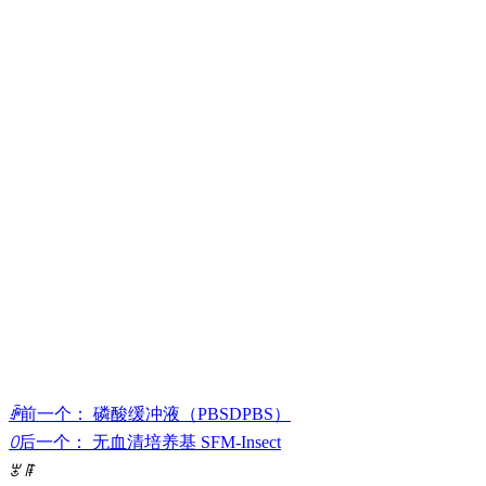
ꄴ
前一个：
磷酸缓冲液（PBSDPBS）
ꄲ
后一个：
无血清培养基 SFM-Insect
ꂃ
ꁹ