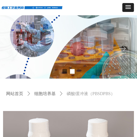
ꂃ
ꁹ
网站首页
ꄲ
细胞培养基
ꄲ
磷酸缓冲液（PBSDPBS）