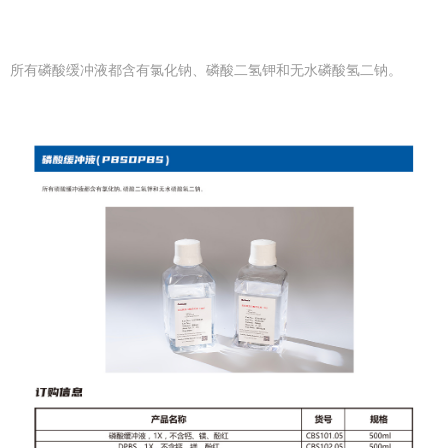
所有磷酸缓冲液都含有氯化钠、磷酸二氢钾和无水磷酸氢二钠。